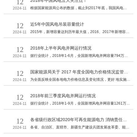
12
2018年中国风电五大关注点！
上，目前已草拟了《关于印发优先发电优先购电计划有关管理
办法的通知（征求意见稿）》，包括《优先发电优先购电计划
根据国家能源局公布的数据，截止到2017年底，我国风电累
2024-11
编制暂行办法》、《优先发电优先购电计划保障实施暂行办
计并网装机容量达到1.64亿千瓦，占全部发电装机容量的
法》、《优先发电优先购电计划申报下达管理暂行办法》、
9.2%。2017年，新增并网
《电网企业及交易机构实施优先发电优先购电计划目标责任考
12
近5年中国风电吊装容量统计
核暂行方案》4个附件，相关征求意见应于8月29日前反馈国
2015年，新增容量达到历年最大值，2016、2017年新增容量
2024-11
家发改委经济运行调节局。
逐渐下降，2017年，累计装机容量达到1.88亿千瓦，增速放
缓。
12
2018年上半年风电并网运行情况
据行业统计，2018年1-6月，全国新增风电并网容量794万千
2024-11
瓦，到6月底累计风电并网容量达到1.716亿千瓦；1-6月，全
国风电发电量1917亿千瓦时，同比增长28.7%；平均利用小时
12
国家能源局关于 2017 年度全国电力价格情况监管通
数1143小时，同比增加159小时；1-6月，全国弃风电量182
亿千瓦时，同比减少53亿千瓦时。
报
为全面反映全国各地电力价格信息及变化情况，更好 地实施价
2024-11
格监管，切实维护好电力市场秩序，国家能源局组织对全国主
要电力企业 2017 年度价格情况进行了统计分析，形成本报
12
2018年前三季度风电并网运行情况
告。
据行业统计，2018年1-9月，全国新增风电并网容量1261万千
2024-11
瓦，到9月底累计风电并网容量达到1.76亿千瓦；1-9月，全国
风电发电量2676亿千瓦时，同比增长26%；平均利用小时数
12
各省级行政区域2020年可再生能源电力 消纳责任权
1565小时，同比增加178小时；1-9月，全国弃风电量222亿
千瓦时，同比减少74亿千瓦时。
重的通知
各省、自治区、直辖市、新疆生产建设兵团发展改革委、能源
2024-11
局、经信委（工信委、工信厅），国家能源局各派出机构，国