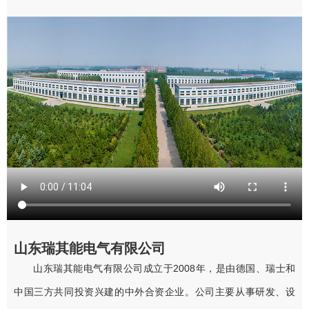
山东瑞其能电气有限公司
山东瑞其能电气有限公司成立于2008年，是由德国、瑞士和
中国三方共同投资兴建的中外合资企业。公司主要从事研发、设