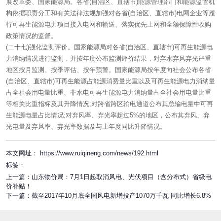
展改革委、国家能源局。各省(自治区、直辖市)能源管理部门和能源监管机
构依据职责分工和有关法律法规加强对各省(自治区、直辖市)电网企业等履
行可再生能源电力项目接入电网和输送、落实优先上网和全额保障性收购
政策情况的监督。
(二十七)强化监测评价。国家能源局对各省(自治区、直辖市)可再生能源电
力消纳情况进行监测，并按年度公布监测评价结果，对弃水弃风弃光严重
地区按月监测、按季评估、按年预警。国家能源局按年度向社会公布各省
(自治区、直辖市)可再生能源占能源消费量比重以及可再生能源电力消纳量
占全社会用电量比重、非水电可再生能源电力消纳量占全社会用电量比重
等相关比重指标及其升降情况;对跨省跨区输电通道公布其总输电量中可再
生能源电量占比情况;对弃风率、弃光率超过5%的地区，公布其弃风、弃
光电量及弃风率、弃光率数据及与上年度同比升降情况。
本文网址： https://www.ruiqineng.com/news/192.html
标签：
上一篇：
山东物价局：7月1日起取消风电、光伏项目（含分布式）省级电
价补贴！
下一篇：
截至2017年10月底全国风电新增投产1070万千瓦 同比增长6.8%