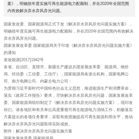
案》，明确按年度实施可再生能源电力配额制，并在2020年全国范围
内有效解决弃水弃风弃光问题。
国家发改委、国家能源局正式下发《解决弃水弃风弃光问题实施方案》，
明确按年度实施可再生能源电力配额制，并在2020年全国范围内有效解决
弃水弃风弃光问题。
国家发展改革委 国家能源局关于印发《解决弃水弃风弃光问题实施方案》
的通知
发改能源[2017]1942号
各省、自治区、直辖市、新疆生产建设兵团发展改革委、能源局、物价
局、经信委（工信委、工信厅），国家能源局各派出机构，国家电网公
司、南方电网公司、内蒙古电力公司：
为贯彻习近平新时代中国特色社会主义思想，推进能源生产和消费革命，
落实《政府工作报告》要求，尽快解决弃水弃风弃光问题，国家发展改革
委、国家能源局组织制定了《解决弃水弃风弃光问题实施方案》，现印发
你们。请各地区和有关单位高度重视可再生能源电力消纳工作，积极落实
方案提出的各项任务要求，采取有效措施提高可再生能源利用水平，推动
解决弃水弃风弃光问题取得实际成效。
附件：解决弃水弃风弃光问题实施方案
国家发展改革委 国家能源局