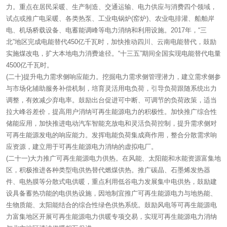
力。重点在居民采暖、生产制造、交通运输、电力供应与消费四个领域，
试点或推广电采暖、各类热泵、工业电锅炉(窑炉)、农业电排灌、船舶岸
电、机场桥载设备、电蓄能调峰等电力消纳和利用设施。2017年，“三
北”地区完成电能替代450亿千瓦时，加快推动四川、云南电能替代，鼓励
实施煤改电，扩大本地电力消费途径。“十三五”期间全国实现电能替代电量
4500亿千瓦时。
(二十)提升电力需求侧响应能力。挖掘电力需求侧管理潜力，建立需求侧参
与市场化辅助服务补偿机制，培育灵活用电负荷，引导负荷跟随系统出力
调整，有效减少弃电率。鼓励出台促进可中断、可调节的负荷政策，适当
拉大峰谷差价，提高用户消纳可再生能源电力的积极性。加快推广综合性
储能应用，加快推进电动汽车智能充放电和灵活负荷控制，提升需求侧对
可再生能源发电的响应能力。发挥电能负荷集成商作用，整合分散需求响
应资源，建立用于可再生能源电力消纳的虚拟电厂。
(二十一)大力推广可再生能源电力供热。在风能、太阳能和水能资源富集地
区，积极推进各种类型电供热替代燃煤供热。推广碳晶、石墨烯发热器
件、电热膜等分散式电供暖，重点利用低谷电力发展集中电供热，鼓励建
设具备蓄热功能的电供热设施，因地制宜推广可再生能源电力与地热能、
生物质能、太阳能结合的综合性绿色供热系统。鼓励风电等可再生能源电
力富集地区开展可再生能源电力供暖专项交易，实现可再生能源电力消纳