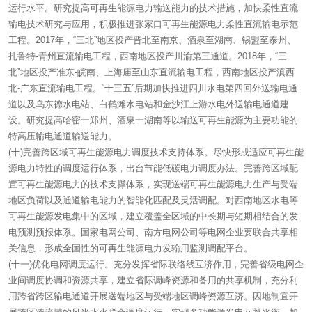
运行水平。研究提高可再生能源电力输送能力的技术措施，加快柔性直流
输电技术研究与应用，积极推进张家口可再生能源电力柔性直流输电示范
工程。2017年，“三北”地区投产晋北至南京、酒泉至湖南、锡盟至泰州、
扎鲁特-青州直流输电工程，西南地区投产川渝第三通道。2018年，“三
北”地区投产准东-皖南、上海庙至山东直流输电工程，西南地区投产滇西
北-广东直流输电工程。“十三五”后期加快推进四川水电第四回外送输电通
道以及乌东德水电站、白鹤滩水电站和金沙江上游水电外送输电通道建
设。研究提高哈密一郑州、酒泉一湖南等以输送可再生能源为主要功能的
特高压输电通道输送能力。
(十)完善跨区域可再生能源电力调度技术支持体系。尽快形成适应可再生能
源电力特性的调度运行体系，出台节能低碳电力调度办法。完善跨区域配
置可再生能源电力的技术支撑体系，实现送端可再生能源电力生产与受端
地区负荷以及通道输电能力的智能化匹配及灵活调配。对西南地区水电等
可再生能源发电集中的区域，建立覆盖全区域的中长期与短期相结合的发
电预测预报体系。国家电网公司、南方电网公司等电网企业要联合共享相
关信息，形成全国性的可再生能源电力发输用监测调配平台。
(十一)优化电网调度运行。充分发挥省际联络线互济作用，完善省级电网企
业间调度协调和资源共享，建立省际调峰资源和备用的共享机制，充分利
用跨省跨区输电通道开展送端地区与受端地区调峰资源互济。因地制宜开