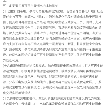
上。
五、多渠道拓展可再生能源电力本地消纳
(十七)推行自备电厂参与可再生能源电力消纳。合理引导自备电厂履行社会
责任参与可再生能源电力消纳，并通过市场化手段对调峰成本给予经济补
偿，使其在可再生能源电力限电时段积极主动压减发电出力。同时，充分
发挥政府宏观调控作用，采取统筹管理、市场交易和加强监管相结合的措
施，深入挖掘自备电厂调峰潜力，有效促进可再生能源电力消纳。有关省
级电网企业要制定企业自备电厂参与系统调峰的技术方案，在有关省级政
府的支持下将自备电厂纳入电网统一调度运行。新疆、甘肃要把企业自备
电厂减少出力、参与系统调峰作为解决其严重弃风弃光问题的一个重要途
径。鼓励各地区组织建设可再生能源消纳产业示范区，促进可再生能源电
力就近利用。
(十八)拓展电网消纳途径和模式。结合增量配电网改革试点，扩大可再生能
源电力消费，积极开展新能源微电网建设，鼓励发展以消纳可再生能源等
清洁能源为主的微电网、局域网、能源互联网等新模式，提高可再生能
源、分布式电源接入及消纳能力，推动可再生能源分布式发电发展。开展
分布式发电市场化交易试点，分布式可再生能源在同一配电网内通过市场
化交易实现就近消纳。
(十九)加快实施电能替代。鼓励可再生能源富集地区布局建设的电力制氢、
大数据中心、云计算中心、电动汽车及配套设施等优先消纳可再生能源电