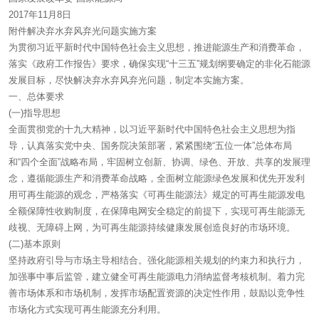
2017年11月8日
附件解决弃水弃风弃光问题实施方案
为贯彻习近平新时代中国特色社会主义思想，推进能源生产和消费革命，
落实《政府工作报告》要求，确保实现“十三五”规划纲要确定的非化石能源
发展目标，尽快解决弃水弃风弃光问题，制定本实施方案。
一、总体要求
(一)指导思想
全面贯彻党的十九大精神，以习近平新时代中国特色社会主义思想为指
导，认真落实党中央、国务院决策部署，紧紧围绕“五位一体”总体布局
和“四个全面”战略布局，牢固树立创新、协调、绿色、开放、共享的发展理
念，遵循能源生产和消费革命战略，全面树立能源绿色发展和优先开发利
用可再生能源的观念，严格落实《可再生能源法》规定的可再生能源发电
全额保障性收购制度，在保障电网安全稳定的前提下，实现可再生能源无
歧视、无障碍上网，为可再生能源持续健康发展创造良好的市场环境。
(二)基本原则
坚持政府引导与市场主导相结合。强化能源相关规划的约束力和执行力，
加强事中事后监管，建立健全可再生能源电力消纳监督考核机制。着力完
善市场体系和市场机制，发挥市场配置资源的决定性作用，鼓励以竞争性
市场化方式实现可再生能源充分利用。