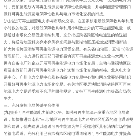
时，要预留规划内可再生能源发电保障性收购电量，并会同能源管理部门
做好可再生能源发电保障性收购与电力市场化交易的衔接。
(八)推进可再生能源电力参与市场化交易。在国家核定最低保障收购年利用
小时数的地区，对最低保障收购年利用小时数之外的可再生能源电量，鼓
励通过市场化交易促进消纳利用。充分挖掘跨省跨区输电通道的输送能
力，将送端地区解决弃水弃风弃光问题与受端地区压减燃煤消费相衔接，
扩大跨省跨区消纳可再生能源电力现货交易。有关省(自治区、直辖市)能源
管理部门、电力运行管理部门要积极协调可再生能源发电企业与大用户、
拥有自备电厂的企业开展可再生能源电力市场化交易，主动与受端地区政
府及主管部门进行可再生能源电力外送和市场化交易的衔接。北京电力交
易中心、广州电力交易中心及各省级电力交易中心和电网企业要协同组织
开展好可再生能源电力市场化交易。有关地区要尽快取消跨省跨区可再生
能源电力交易送受端不合理的限价规定，支持可再生能源电力提高市场竞
争力。
三、充分发挥电网关键平台作用
(九)提升可再生能源电力输送水平。加强可再生能源开发重点地区电网建
设，加快推进西南和“三北”地区可再生能源电力跨省跨区配置的输电通道规
划和建设，优先建设以输送可再生能源为主且受端地区具有消纳市场空间
的输电通道。充分利用已有跨省跨区输电通道输送可再生能源电力并提高