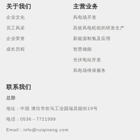
关于我们
主营业务
企业文化
风电场开发
员工风采
高效风电机组的研发生产
企业荣誉
新能源制氢及应用
成长历程
智慧储能
光伏电站开发
风电场维保服务
联系我们
总部
地址：中国 潍坊市饮马工业园瑞其能街19号
电话：0536－7721999
Email：info@ruiqineng.com