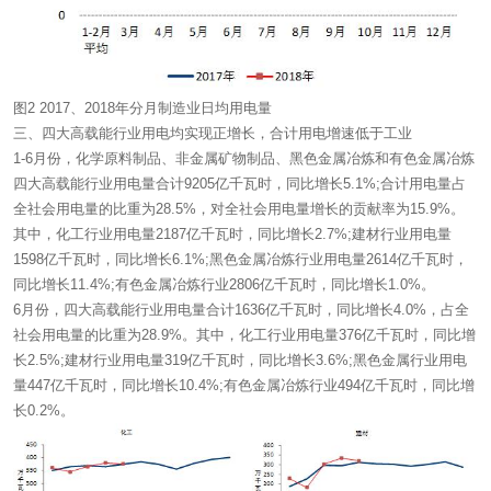
图2 2017、2018年分月制造业日均用电量
三、四大高载能行业用电均实现正增长，合计用电增速低于工业
1-6月份，化学原料制品、非金属矿物制品、黑色金属冶炼和有色金属冶炼
四大高载能行业用电量合计9205亿千瓦时，同比增长5.1%;合计用电量占
全社会用电量的比重为28.5%，对全社会用电量增长的贡献率为15.9%。
其中，化工行业用电量2187亿千瓦时，同比增长2.7%;建材行业用电量
1598亿千瓦时，同比增长6.1%;黑色金属冶炼行业用电量2614亿千瓦时，
同比增长11.4%;有色金属冶炼行业2806亿千瓦时，同比增长1.0%。
6月份，四大高载能行业用电量合计1636亿千瓦时，同比增长4.0%，占全
社会用电量的比重为28.9%。其中，化工行业用电量376亿千瓦时，同比增
长2.5%;建材行业用电量319亿千瓦时，同比增长3.6%;黑色金属行业用电
量447亿千瓦时，同比增长10.4%;有色金属冶炼行业494亿千瓦时，同比增
长0.2%。