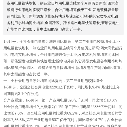
业用电量较快增长，制造业日均用电量连续两个月创历史新高;四大高
载能行业用电均实现正增长，合计用电增速低于工业;发电装机容量增
速同比回落，新能源发电量保持快速增速;除水电外的其它类型发电设
备利用小时均同比增加;全国跨区、跨省送出电量快速增长;新增发电生
产能力同比增加，其中太阳能发电占比近一半。
1-6月份，全社会用电量累计增速同比提高，第二产业用电较快增长;工业
用电量较快增长，制造业日均用电量连续两个月创历史新高;四大高载能行
业用电均实现正增长，合计用电增速低于工业;发电装机容量增速同比回
落，新能源发电量保持快速增速;除水电外的其它类型发电设备利用小时均
同比增加;全国跨区、跨省送出电量快速增长;新增发电生产能力同比增加，
其中太阳能发电占比近一半。
一、全社会用电量累计增速同比提高，第二产业用电较快增长
1-6月份，全国全社会用电量32291亿千瓦时，同比增长9.4%,增速比上年
同期提高3.1个百分点。
分产业看注，1-6月份，第一产业用电量328亿千瓦时，同比增长10.3%，
对全社会用电量增长的贡献率为1.1%;第二产业用电量22336亿千瓦时，同
比增长7.6%，占全社会用电量的比重为69.2%，对全社会用电量增长的贡
献率为56.5%;第三产业用电量5071亿千瓦时，同比增长14.7%，占全社会
用电量的比重为15.7%，对全社会用电量增长的贡献率为23.4%;城乡居民