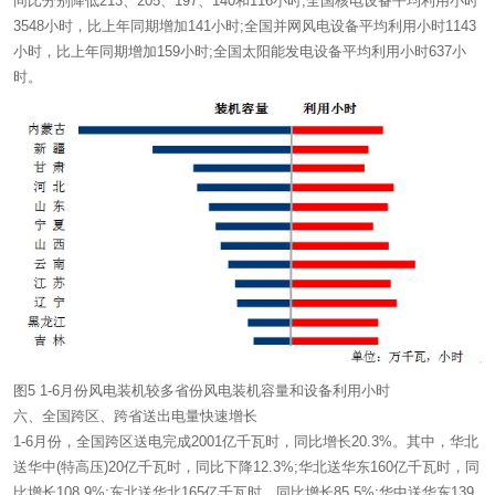
同比分别降低213、205、197、140和116小时;全国核电设备平均利用小时
3548小时，比上年同期增加141小时;全国并网风电设备平均利用小时1143
小时，比上年同期增加159小时;全国太阳能发电设备平均利用小时637小
时。
图5 1-6月份风电装机较多省份风电装机容量和设备利用小时
六、全国跨区、跨省送出电量快速增长
1-6月份，全国跨区送电完成2001亿千瓦时，同比增长20.3%。其中，华北
送华中(特高压)20亿千瓦时，同比下降12.3%;华北送华东160亿千瓦时，同
比增长108.9%;东北送华北165亿千瓦时，同比增长85.5%;华中送华东139