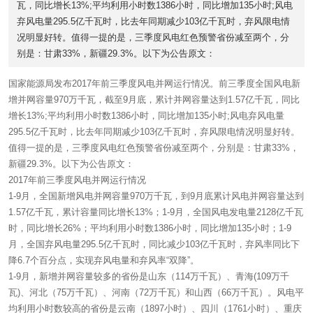
瓦，同比增长13%;平均利用小时数1386小时，同比增加135小时;风电
弃风电量295.5亿千瓦时，比去年同期减少103亿千瓦时，弃风限电情
况明显好转。值得一提的是，三季度风电红色预警省份减至两个，分
别是：甘肃33%，新疆29.3%。以下为公告原文：
国家能源局发布2017年前三季度风电并网运行情况。前三季度全国风电新
增并网容量970万千瓦，截至9月底，累计并网容量达到1.57亿千瓦，同比
增长13%;平均利用小时数1386小时，同比增加135小时;风电弃风电量
295.5亿千瓦时，比去年同期减少103亿千瓦时，弃风限电情况明显好转。
值得一提的是，三季度风电红色预警省份减至两个，分别是：甘肃33%，
新疆29.3%。以下为公告原文：
2017年前三季度风电并网运行情况
1-9月，全国新增风电并网容量970万千瓦，到9月底累计风电并网容量达到
1.57亿千瓦，累计容量同比增长13%；1-9月，全国风电发电量2128亿千瓦
时，同比增长26%；平均利用小时数1386小时，同比增加135小时；1-9
月，全国弃风电量295.5亿千瓦时，同比减少103亿千瓦时，弃风率同比下
降6.7个百分点，实现弃风电量和弃风率“双降”。
1-9月，新增并网容量较多的省份是山东（114万千瓦）、青海(109万千
瓦)、河北（75万千瓦）、河南（72万千瓦）和山西（66万千瓦）。风电平
均利用小时数较高的省份是云南（1897小时）、四川（1761小时）、重庆